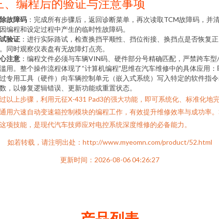
三、编程后的验证与注意事项
除故障码
：完成所有步骤后，返回诊断菜单，再次读取TCM故障码，并
因编程和设定过程中产生的临时性故障码。
试验证
：进行实际路试，检查换挡平顺性、挡位衔接、换挡点是否恢复正
。同时观察仪表盘有无故障灯点亮。
心注意
：编程文件必须与车辆VIN码、硬件部分号精确匹配，严禁跨车型
滥用。整个操作流程体现了“计算机编程”思维在汽车维修中的具体应用：
过专用工具（硬件）向车辆控制单元（嵌入式系统）写入特定的软件指令
数，以修复逻辑错误、更新功能或重置状态。
过以上步骤，利用元征X-431 Pad3的强大功能，即可系统化、标准化地
通用六速自动变速箱控制模块的编程工作，有效提升维修效率与成功率。
这项技能，是现代汽车技师应对电控系统深度维修的必备能力。
如若转载，请注明出处：http://www.myeomn.com/product/52.html
更新时间：2026-08-06 04:26:27
产品列表