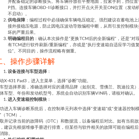
并配备稳定的诊断接头。将车辆停放在平整地面，拉紧手刹，挡位置
P挡。连接车辆OBD-II诊断接口，并打开点火开关至ON位置（发动
不启动）。
供电保障
：编程过程中必须确保车辆电压稳定。强烈建议在蓄电池上
接外接稳压电源，防止因电压波动导致编程中断，从而引发控制模块
坏的严重后果。
明确编程目的
：确认本次操作是“更换TCM后的全新编程”，还是“对
有TCM进行软件刷新/重新编程”，亦或是“执行变速箱自适应学习值
位”。不同目的，操作流程略有侧重。
二、操作步骤详解
设备连接与车型选择
：
动X-431 Pad3，进入主菜单，选择“诊断”功能。
车型选择界面，准确选择对应的通用品牌（如别克、雪佛兰、凯迪拉克）
体车型、年份和发动机型号。系统会自动识别车辆VIN码，请核对确认。
进入变速箱控制模块
：
功进入车辆诊断系统后，在控制单元列表中选择“变速箱”或“变速器控制
”（TCM）。
取并记录当前的故障码（DTC）和数据流，以备编程后对比。如有当前故
，建议先根据维修手册进行排查，但某些与软件相关的故障可能在编程后
消除。