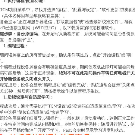
执行编程/配置功能
：
TCM功能菜单中，寻找并选择“编程”、“配置与设定”、“软件更新”或类似
（具体名称因车型年款略有差异）。
备会提示“正在与服务器通信，获取数据包”或“检查最新校准文件”。确保
ad3已连接互联网（Wi-Fi或4G），以下载所需的特定校准软件。
键步骤：备份原编码
。在开始写入新程序前，系统可能会询问是否备份原
置，务必选择“是”。
编程过程
：
细阅读屏幕上的所有警告提示，确认条件满足后，点击“开始编程”或“确
”。
个编程过程设备屏幕会有明确进度条显示，期间仪表板故障灯可能会闪烁
扇可能启动，这属于正常现象。
绝对不可在此期间操作车辆任何电器开关
开诊断设备或关闭点火开关。
程完成后，设备会显示“编程成功”或“编程完成”。系统通常会提示“关闭
关15秒，然后再打开”，请按提示操作以使新程序生效。
后续设定与自适应学习
：
程成功后，通常需要执行“TCM设置”或“变速箱自适应值复位/学习”。在
单中选择“复位自适应值”或“快速学习”。
照设备屏幕的详细引导步骤操作，一般包括：启动发动机，达到正常工作
；在特定时间内完成从P挡到D挡、R挡的切换并保持；随后进行路试，使
箱在不同挡位和油门开度下学习。Pad3会实时显示学习进度和状态。