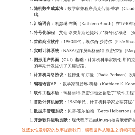
随机数生成算法
：数学家兼程序员克劳德·香农（Claud
础。
汇编语言
：凯瑟琳·布斯（Kathleen Booth）
符号化编程
：艾达·洛夫莱斯还提出了“符号化”概念
首款商业软件
：1950年代，埃尔西·沙特尔（Elsi
实时计算系统
：NASA程序员玛格丽特·汉密尔顿（Ma
图形用户界面（GUI）基础
：计算机科学家凯伦·斯帕克·琼
的早期开发提供了关键思路。
计算机网络协议
：拉德亚·珀尔曼（Radia Perl
编程语言APL
：数学家凯瑟琳·科赫（Kathleen K
软件工程术语
：玛格丽特·汉密尔顿还创造了“软件工
首款计算机游戏
：1960年代，计算机科学家史蒂芬妮·“史蒂
数据库管理系统
：贝蒂·霍尔伯顿（Betty Holb
开源软件运动贡献
：现代程序员如Linux内核贡献者萨
这些女性发明家的故事提醒我们，编程世界从诞生之初就闪耀