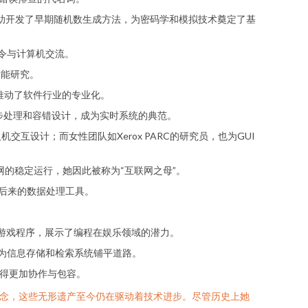
及，但她协助开发了早期随机数生成方法，为密码学和模拟技术奠定了基
指令与计算机交流。
智能研究。
序，推动了软件行业的专业化。
入了异步处理和容错设计，成为实时系统的典范。
人机交互设计；而女性团队如Xerox PARC的研究员，也为GUI
互联网的稳定运行，她因此被称为“互联网之母”。
响了后来的数据处理工具。
司开发了早期游戏程序，展示了编程在娱乐领域的潜力。
概念，为信息存储和检索系统铺平道路。
程变得更加协作与包容。
理念，这些无形遗产至今仍在驱动着技术进步。尽管历史上她