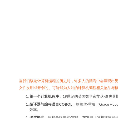
当我们谈论计算机编程的历史时，许多人的脑海中会浮现出男
女性发明或开创的、可能鲜为人知的计算机编程相关物品与
第一个计算机程序
：19世纪的英国数学家艾达·洛夫莱斯
编译器与编程语言COBOL
：格蕾丝·霍珀（Grace
效率。
调试概念
：同样是格蕾丝·霍珀，在发现计算机故障源于一