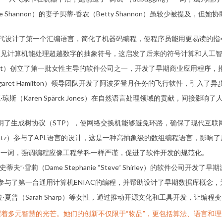
e Shannon）的妻子贝蒂·香农（Betty Shannon）虽较少被提
在1940年代设计了第一个汇编语言，简化了机器码编程，使程序员能用更易读的
，预见计算机能处理超越数字的抽象符号，这启发了后来的符号计算和人工
e Shutt）创立了第一批女性主导的软件公司之一，开发了早期商业应用程
rgaret Hamilton）领导团队开发了阿波罗登月任务的飞行软件，引
斯（Karen Spärck Jones）在自然语言处理领域的贡献，间接影响了
man）发明了生成树协议（STP），使网络交换机能够避免环路，确保了现代
. Koontz）参与了APL语言的设计，这是一种高抽象级的数组编程语言，影
程”一词，强调编程应像工程学科一样严谨，促进了软件开发的规范化。
夫”·雪莉（Dame Stephanie “Steve” Shirley）的软件公
erton）参与了第一台通用计算机ENIAC的编程，并帮助设计了早期数据库
拉·夏普（Sarah Sharp）等女性，通过推动开源文化和工具开发，让编
着多元智慧的光芒。她们的创新不仅限于“物品”，更包括算法、语言和