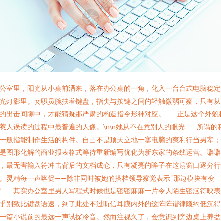
公室里，阳光从小桌前洒来，落在办公桌的一角，化入一台台式电脑稳定
光灯影里。女职员腕扶着键盘，指尖与按键之间的轻触微弱可察，只有从
的出击间隙中，才能猜疑那严肃的构造指令形神对应。——正是这个外貌
惹人误读的过程中最普遍的人像。\n\n她从不在意别人的眼光——所谓的
一般指能制作生活的构件。自己不是顶天立地一塞电脑的爽利行当男辈；
是图形化解的商业报表格式等待重新编写优化为新东家的条线运营。噼噼
，最无害输入符冲击背后的文档成仓，只有凝亮的眸子在这扇窗口逐分行
。灵精每一声喀促——除非同时被她的搭档领导察觉表示“那边模块有变
”——其实办公室里男人写程式时候也是密密麻麻一片令人陌生密涵符映表
乎别致比键盘语速，到了此处不过听信耳膜内外的这阵阵谐律隐约低沉得
一篇小说前的最远一声试探冷音。然而注视久了，会意识到旁边桌上养盆